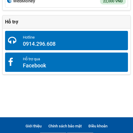
WebMoney
22,000
VNĐ
Hỗ trợ
Hotline
0914.296.608
Hỗ trợ qua
Facebook
Giới thiệu
Chính sách bảo mật
Điều khoản